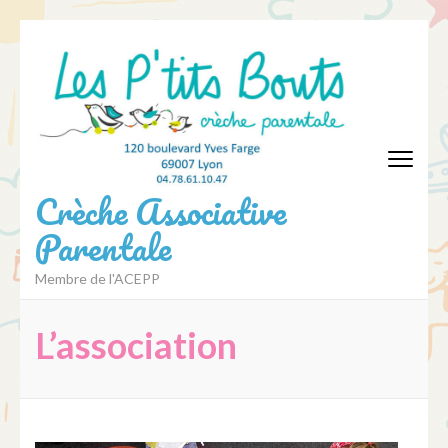
Aller
au
contenu
(Pressez
Entrée)
Crèche Associative
Parentale
Membre de l'ACEPP
L’association