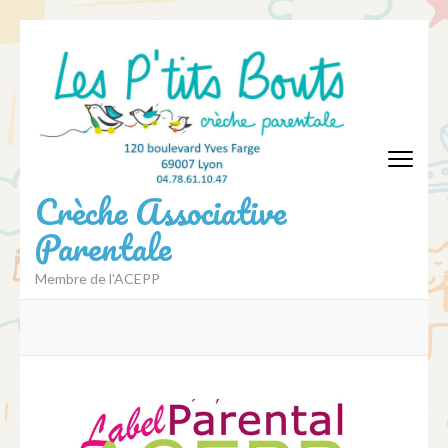
Aller
au
contenu
(Pressez
Entrée)
Crèche Associative
Parentale
Membre de l'ACEPP