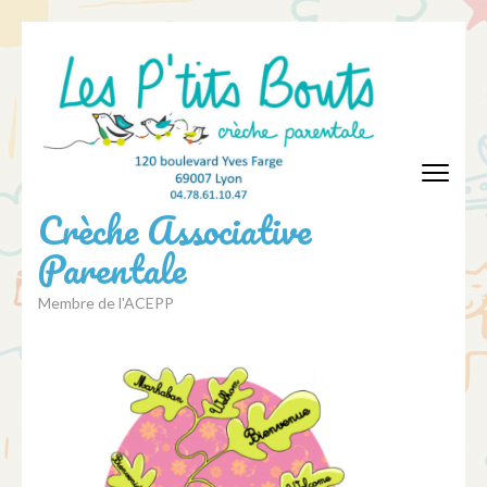
Aller
au
contenu
(Pressez
Entrée)
Crèche Associative
Parentale
Membre de l'ACEPP