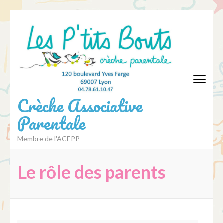
Aller
au
contenu
(Pressez
Entrée)
Crèche Associative
Parentale
Membre de l'ACEPP
Le rôle des parents