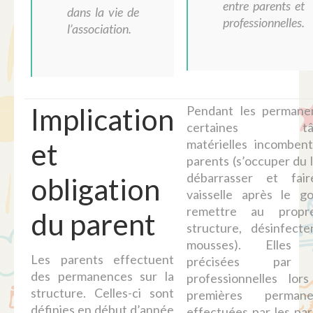
entre parents et
dans la vie de
professionnelles.
l’association.
Implication
Pendant les permane
certaines tâc
matérielles incomben
et
parents (s’occuper du l
débarrasser et fair
obligation
vaisselle après le go
remettre au propr
du parent
structure, désinfecte
mousses). Elles 
Les parents effectuent
précisées par 
des permanences sur la
professionnelles lor
structure. Celles-ci sont
premières permane
définies en début d’année
effectuées par les par