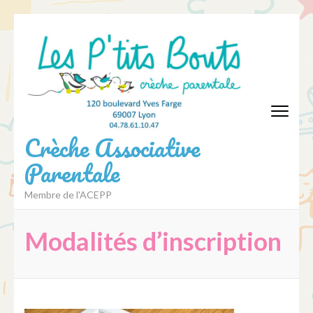
Aller
au
contenu
(Pressez
Entrée)
Crèche Associative
Parentale
Membre de l'ACEPP
Modalités d’inscription