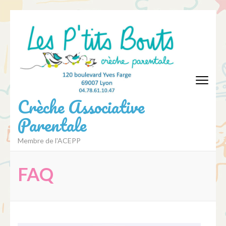
Aller
au
contenu
(Pressez
Entrée)
Crèche Associative
Parentale
Membre de l'ACEPP
FAQ