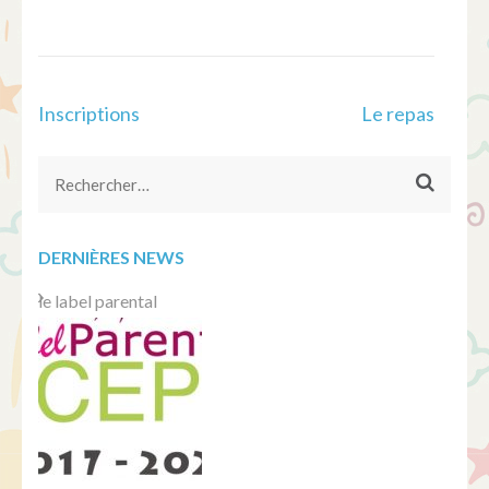
Navigation
Inscriptions
Le repas
de
l’article
Rechercher :
DERNIÈRES NEWS
le label parental