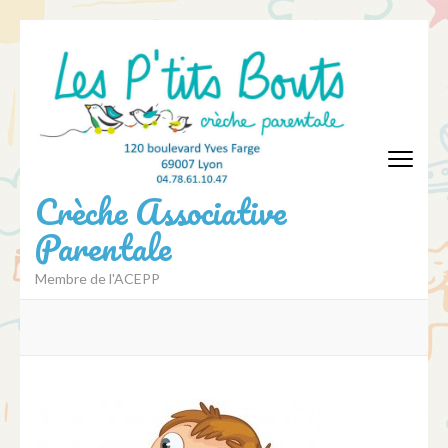
Aller
au
contenu
(Pressez
Entrée)
Crèche Associative
Parentale
Membre de l'ACEPP